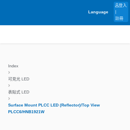
跳
登入
至
Language
|
主
註冊
要
內
容
Index
可見光 LED
表貼式 LED
Surface Mount PLCC LED (Reflector)/Top View
PLCC6/HNB1921W