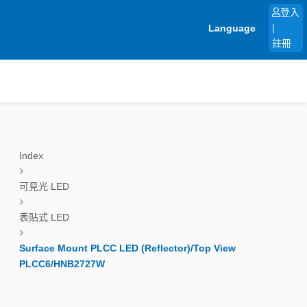
跳
登入
至
Language
|
主
註冊
要
內
容
Index
可見光 LED
表貼式 LED
Surface Mount PLCC LED (Reflector)/Top View
PLCC6/HNB2727W