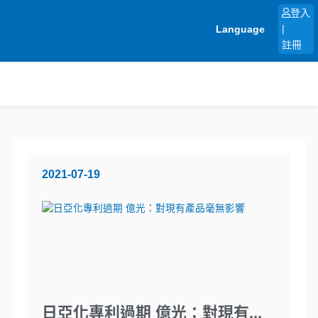
跳
登入
至
Language
|
主
註冊
要
內
容
2021-07-19
日亞化專利過期 億光：對現有...