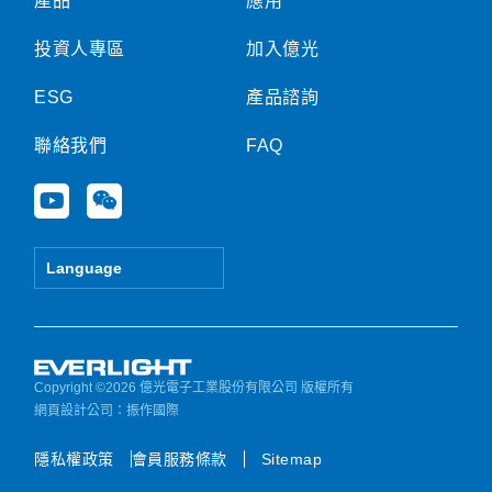
產品
應用
投資人專區
加入億光
ESG
產品諮詢
聯絡我們
FAQ
Y
W
o
e
u
i
t
x
Language
u
i
b
n
e
Copyright ©2026 億光電子工業股份有限公司 版權所有
網頁設計公司
：振作國際
隱私權政策
會員服務條款
Sitemap